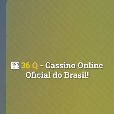
🎰
36 Q
- Cassino Online
Oficial do Brasil!