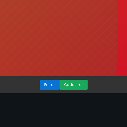
Entrar
Cadastrar