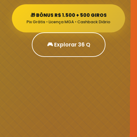
🎁 BÔNUS R$ 1.500 + 500 GIROS
Pix Grátis • Licença MGA • Cashback Diário
🎮 Explorar 36 Q